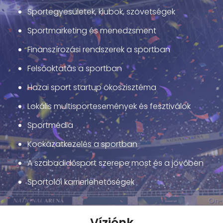
Sportegyesületek, klubok, szövetségek
Sportmarketing és menedzsment
Finanszírozási rendszerek a sportban
Felsőoktatás a sportban
Hazai sport startup ökoszisztéma
Lokális multisportesemények és fesztiválok
Sportmédia
Kockázatkezelés a sportban
A szabadidősport szerepe most és a jövőben
Sportolói karrierlehetőségek
Víziónk