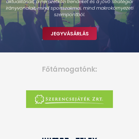
aktualitásait, a nemzetközi trendeket és a jövő stratégiai
irányvonalait, mind sportszakmai, mind makrokörnyezeti
szempontból.
JEGYVÁSÁRLÁS
Főtámogatónk: