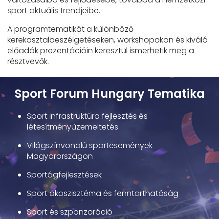
sport aktuális trendjeibe.
A programtematikát a különböző
kerekasztalbeszélgetéseken, workshopokon és kiváló
előadók prezentációin keresztül ismerhetik meg a
résztvevők.
Sport Forum Hungary Tematika
Sport infrastruktúra fejlesztés és
létesítményüzemeltetés
Világszínvonalú sportesemények
Magyarországon
Sportágfejlesztések
Sport ökoszisztéma és fenntarthatóság
Sport és szponzoráció