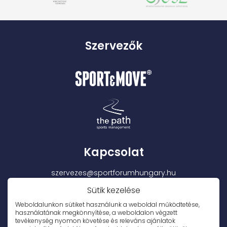
Szervezők
Kapcsolat
szervezes@sportforumhungary.hu
+36302315308
Sütik kezelése
+36709489229
Weboldalunkon sütiket használunk a weboldal működtetése,
használatának megkönnyítése, a weboldalon végzett
Szakmai partner: MMSZ Sportmarketing tagozata
tevékenység nyomon követése és releváns ajánlatok