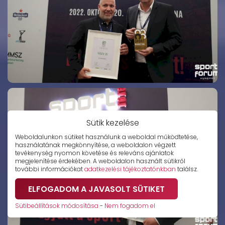
Sütik kezelése
Weboldalunkon sütiket használunk a weboldal működtetése,
használatának megkönnyítése, a weboldalon végzett
tevékenység nyomon követése és releváns ajánlatok
megjelenítése érdekében. A weboldalon használt sütikről
további információkat
adatkezelési tájékoztatónkban
találsz.
ELFOGADOM A JAVASOLT SÜTIKET
Sütibeállítások módosítása
-
Nem fogadom el