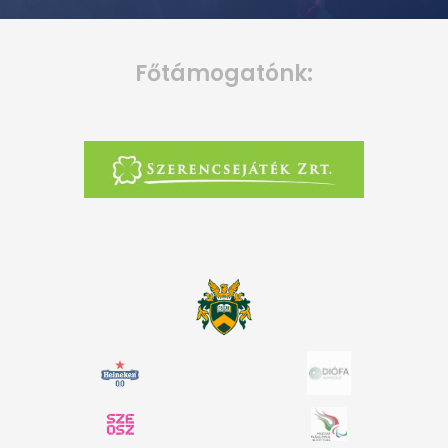
Főtámogatónk: