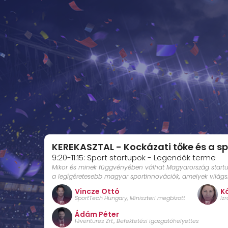
KEREKASZTAL - Kockázati tőke és a s
9:20-11:15: Sport startupok - Legendák terme
Mikor és minek függvényében válhat Magyarország startu
a legígéretesebb magyar sportinnovációk, amelyek világsik
Vincze Ottó
K
SportTech Hungary, Miniszteri megbízott
Iz
Ádám Péter
Hiventures Zrt., Befektetési igazgatóhelyettes