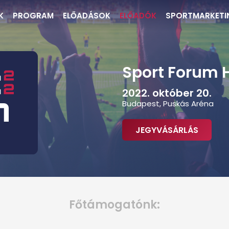
K
PROGRAM
ELŐADÁSOK
ELŐADÓK
SPORTMARKETI
Sport Forum 
2022. október 20.
Budapest, Puskás Aréna
JEGYVÁSÁRLÁS
Főtámogatónk: