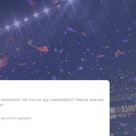
ektetők? Mit várnak egy befektetéstől? Melyek jelenleg
t?
Ügyvezető Igazgató