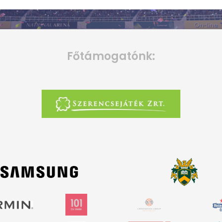
Főtámogatónk: