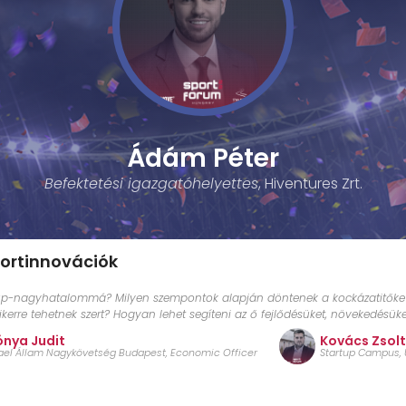
Ádám Péter
Befektetési igazgatóhelyettes
, Hiventures Zrt.
portinnovációk
p-nagyhatalommá? Milyen szempontok alapján döntenek a kockázatitőke bef
erre tehetnek szert? Hogyan lehet segíteni az ő fejlődésüket, növekedésüke
ónya Judit
Kovács Zsolt
rael Állam Nagykövetség Budapest, Economic Officer
Startup Campus, 