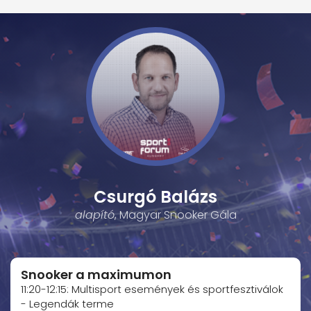
Csurgó Balázs
alapító
, Magyar Snooker Gála
Snooker a maximumon
11:20-12:15: Multisport események és sportfesztiválok
- Legendák terme