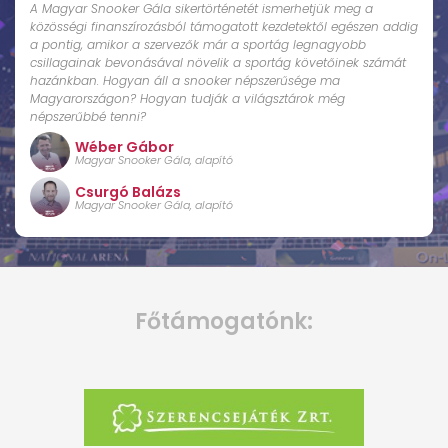
A Magyar Snooker Gála sikertörténetét ismerhetjük meg a
közösségi finanszírozásból támogatott kezdetektől egészen addig
a pontig, amikor a szervezők már a sportág legnagyobb
csillagainak bevonásával növelik a sportág követőinek számát
hazánkban. Hogyan áll a snooker népszerűsége ma
Magyarországon? Hogyan tudják a világsztárok még
népszerűbbé tenni?
Wéber Gábor
Magyar Snooker Gála, alapító
Csurgó Balázs
Magyar Snooker Gála, alapító
Főtámogatónk: