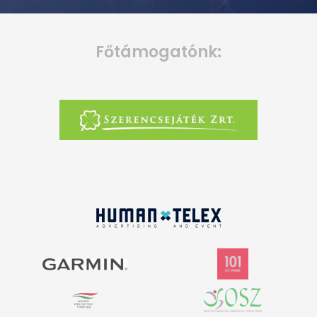
Főtámogatónk: