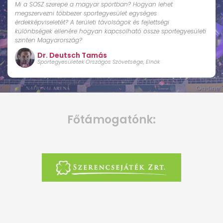
Mi a SOSZ szerepe a magyar sportban? Hogyan lehet
megszervezni többezer sportegyesület egységes
érdekképviseletét? A területi távolságok és fejlettségi
különbségek ellenére hogyan kapcsolható össze sportegyesületi
szinten Magyarország?
Dr. Deutsch Tamás
Sportegyesületek Országos Szövetsége, Elnök
Főtámogatónk: