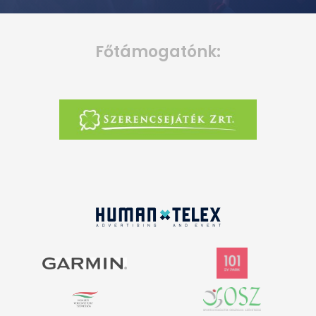
Főtámogatónk: