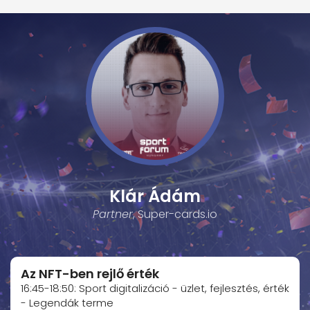
Klár Ádám
Partner
, Super-cards.io
Az NFT-ben rejlő érték
16:45-18:50: Sport digitalizáció - üzlet, fejlesztés, érték
- Legendák terme