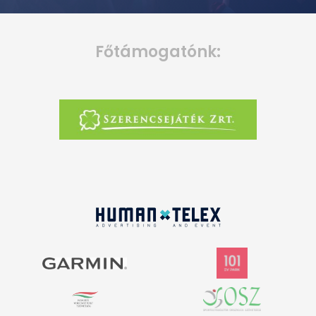
Főtámogatónk: