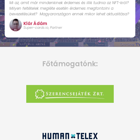
Mi az, amit már mindenkinek érdemes és illik tudnia az NFT-kről?
Milyen feltételek megléte esetén érdemes megfontolni a
bevezetésüket? Magyarországon ennek mikor lehet aktualitása?
Klár Ádám
Super-cards.io, Partner
Főtámogatónk: