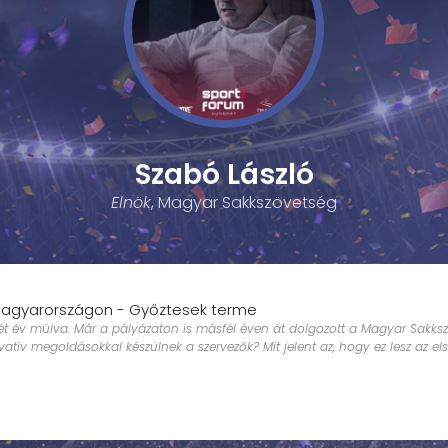
Szabó László
Elnök
, Magyar Sakkszövetség
 Magyarországon - Győztesek terme
ét év múlva. Már a pályázaton is másfél éven át dolgozott a Magyar Sakk
ovatív megoldásokkal készülnek a szervezők? Mit jelent az, hogy ez lesz az el