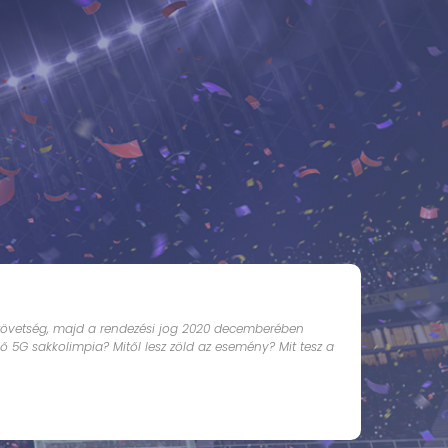
szövetség, majd a rendezési jog 2020 decemberében
ső 5G sakkolimpia? Mitől lesz zöld az esemény? Mit tesz a