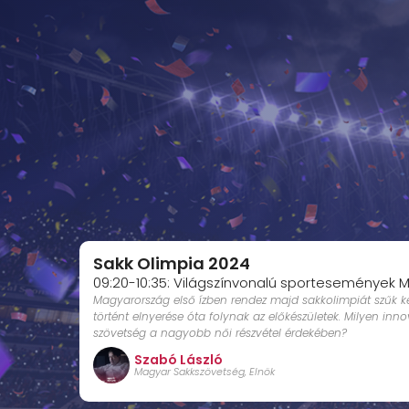
Sakk Olimpia 2024
09:20-10:35: Világszínvonalú sportesemények
Magyarország első ízben rendez majd sakkolimpiát szűk k
történt elnyerése óta folynak az előkészületek. Milyen inn
szövetség a nagyobb női részvétel érdekében?
Szabó László
Magyar Sakkszövetség, Elnök