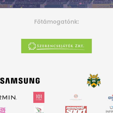
Főtámogatónk: