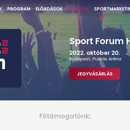
K
PROGRAM
ELŐADÁSOK
ELŐADÓK
SPORTMARKETI
Sport Forum 
2022. október 20.
Budapest, Puskás Aréna
JEGYVÁSÁRLÁS
Főtámogatónk: