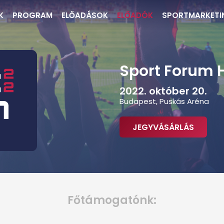
K
PROGRAM
ELŐADÁSOK
ELŐADÓK
SPORTMARKETI
Sport Forum 
2022. október 20.
Budapest, Puskás Aréna
JEGYVÁSÁRLÁS
Főtámogatónk: