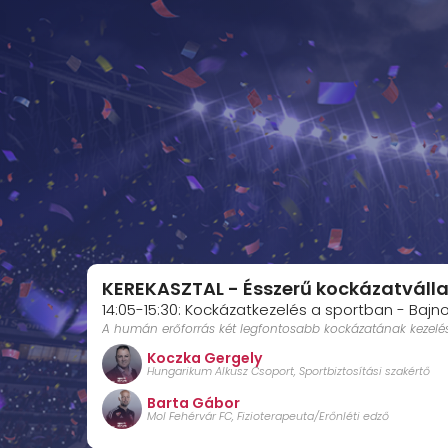
KEREKASZTAL - Ésszerű kockázatválla
14:05-15:30: Kockázatkezelés a sportban - Baj
A humán erőforrás két legfontosabb kockázatának kezelése a
Koczka Gergely
Hungarikum Alkusz Csoport, Sportbiztosítási szakértő
Barta Gábor
Mol Fehérvár FC, Fizioterapeuta/Erőnléti edző