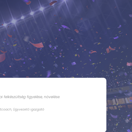
 felkészültség figyelése, növelése.
rtcoach, Ügyvezető igazgató