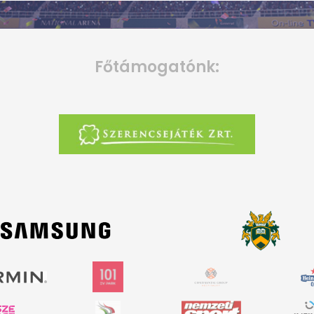
Főtámogatónk: