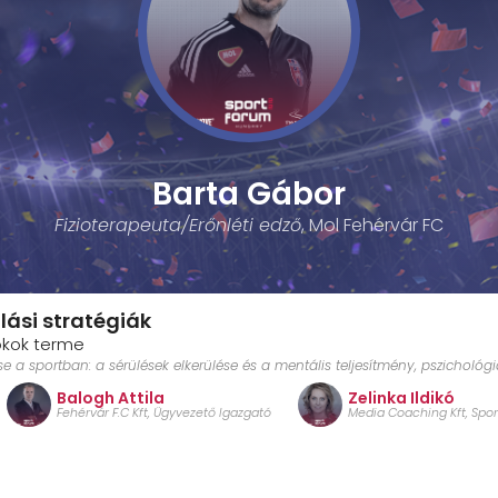
Barta Gábor
Fizioterapeuta/Erőnléti edző
, Mol Fehérvár FC
lási stratégiák
nokok terme
 sportban: a sérülések elkerülése és a mentális teljesítmény, pszichológiai
Balogh Attila
Zelinka Ildikó
Fehérvár F.C Kft, Ügyvezető Igazgató
Media Coaching Kft, Spo