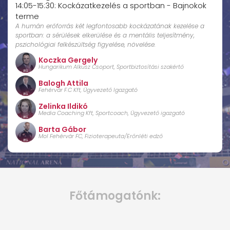
14:05-15:30: Kockázatkezelés a sportban - Bajnokok
terme
A humán erőforrás két legfontosabb kockázatának kezelése a
sportban: a sérülések elkerülése és a mentális teljesítmény,
pszichológiai felkészültség figyelése, növelése.
Koczka Gergely
Hungarikum Alkusz Csoport, Sportbiztosítási szakértő
Balogh Attila
Fehérvár F.C Kft, Ügyvezető Igazgató
Zelinka Ildikó
Media Coaching Kft, Sportcoach, Ügyvezető igazgató
Barta Gábor
Mol Fehérvár FC, Fizioterapeuta/Erőnléti edző
Főtámogatónk: