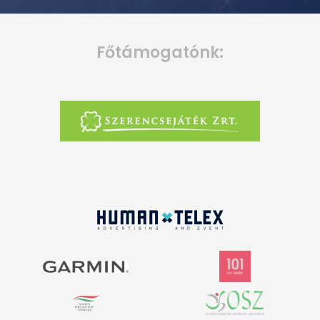
Főtámogatónk: